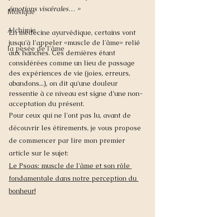
émotions viscérales… » 
Musique
Alchimie
En 
médecine ayurvédique
, certains vont 
jusqu'à l'appeler «muscle de l'âme» relié 
la pesée de l'âme
aux hanches. Ces dernières étant 
considérées comme un lieu de passage 
des expériences de vie (joies, erreurs, 
abandons...), on dit qu'une douleur 
ressentie à ce niveau est signe d'une non-
acceptation du présent. 
Pour ceux qui ne l'ont pas lu, avant de 
découvrir les étirements, je vous propose 
de commencer par lire mon premier 
article sur le sujet: 
Le Psoas: muscle de l'âme et son rôle 
fondamentale dans notre perception du 
bonheur!