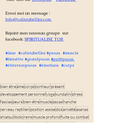
Envoi moi un message :
Info@calistabellini.com
Rejoint mon nouveau groupe  sur 
facebook: 
SPIRITUALISE TOI! 
#
âme  
#calistabellini
#
psoas  
#
muscle 
#
bienêtre 
#
grandpsoas 
#
petitpsoas 
#
étirersonpsoas  
#
émotions  
#
corps  
bien être
âme
corps
bonheur
présent
developpement personnel
yoga
kundalini
stress
fascias
peurs
bien-être
muscle
psoas
hanche
cerveau reptilien
position assise
dos
anxiété
asanas
shiatsu
libido
reins
muscle profond
fuite ou combat
muscle de l'âme
étirements
étirer son psoas