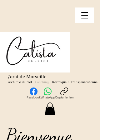
arot de Marseille
T
Alchimie du réel
- Coaching
-
Karmique
&
Transgénérationnel
Facebook
WhatsApp
Copier le lien
Bienvenue
Bienvenue