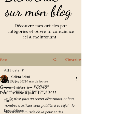
sur mon blog
sur mon blog
Découvre mes articles par
catégories et ouvre ta conscience
ici & maintenant !
S'inscrire
Post
All Posts
Calista Bellini
All Posts
3 févr. 2022
4 min de lecture
Comment étirer son PSOAS?
Développement personnel
Dernière mise à jour :
4 févr. 2022
 « Ce n’est plus un 
secret désormais
, et bon 
Tarot
nombre d’articles sont publiés à ce sujet : le 
Energétique
psoas est le muscle de la peur et des 