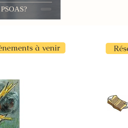
n PSOAS?
ènements à venir
Rés