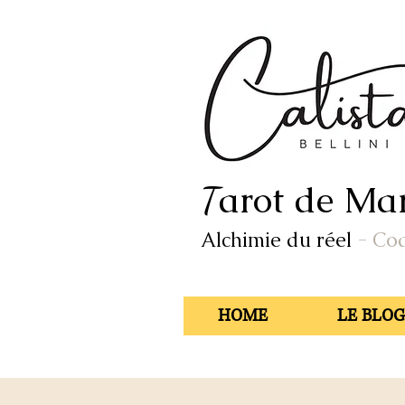
arot de Mar
T
Alchimie du réel
- Co
HOME
LE BLOG