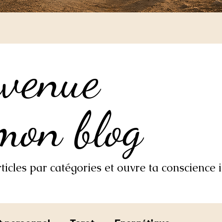
nvenue
nvenue
mon blog
mon blog
icles par catégories et ouvre ta conscience i