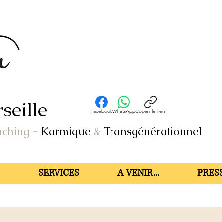
seille
Facebook
WhatsApp
Copier le lien
aching
-
Karmique
&
Transgénérationnel
SERVICES
A VENIR...
PRESS