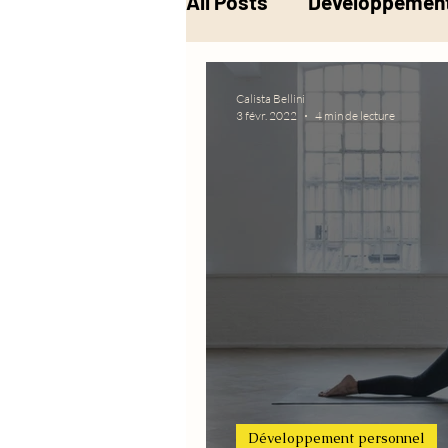
All Posts
Développement
Musique
Alchimie
Calista Bellini
3 févr. 2022
4 min de lecture
Développement personnel