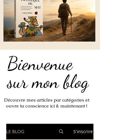
Bienvenue
Bienvenue
sur mon blog
sur mon blog
Découvre mes articles par catégories et
ouvre ta conscience ici & maintenant !
S'inscrire
LE BLOG