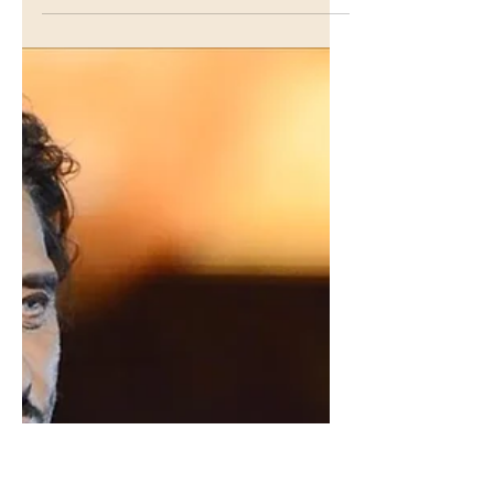
Across the Universe des
Beatles : mantra et
fréquence sacrée !
Les paroles de la chanson évoquent un
sentiment de transcendance et de
connexion avec l'univers, le refrain est un
mantra sanscrit. La...