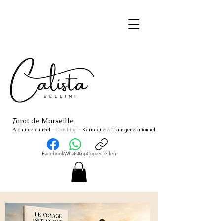
arot de Marseille
T
Alchimie du réel
- Coaching
-
Karmique
&
Transgénérationnel
Facebook
WhatsApp
Copier le lien