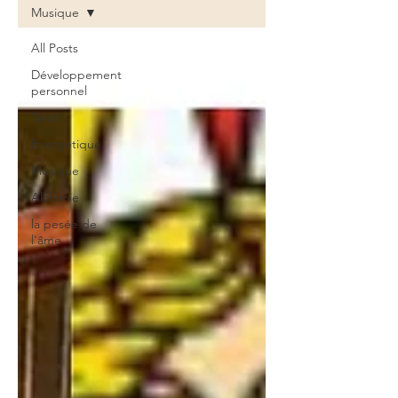
Musique
All Posts
Développement
personnel
Tarot
Energétique
Musique
Alchimie
la pesée de
l'âme