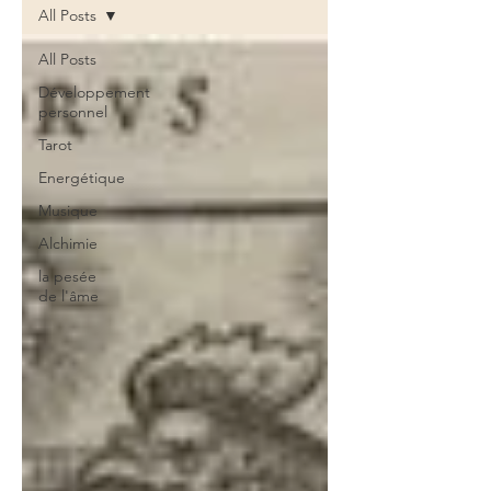
All Posts
All Posts
Développement
personnel
Tarot
Energétique
Musique
Alchimie
la pesée
de l'âme