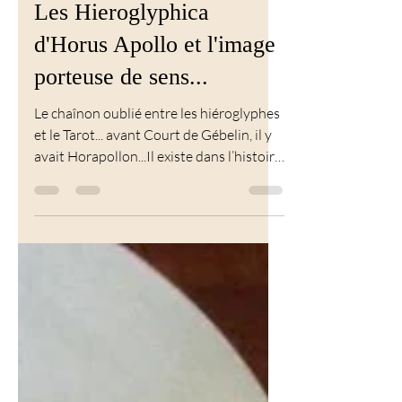
Tarot
Les Hieroglyphica
d'Horus Apollo et l'image
porteuse de sens...
Le chaînon oublié entre les hiéroglyphes
et le Tarot... avant Court de Gébelin, il y
avait Horapollon...Il existe dans l’histoire
un livre étrange qui prétend expliquer la
manière dont les anciens Égyptiens
exprimaient certaines idées au moyen de
figures et d'images...