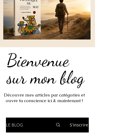
Bienvenue
Bienvenue
sur mon blog
sur mon blog
Découvre mes articles par catégories et
ouvre ta conscience ici & maintenant !
S'inscrire
LE BLOG