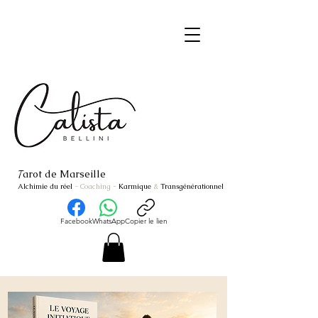
arot de Marseille
T
Alchimie du réel
- Coaching
-
Karmique
&
Transgénérationnel
Facebook
WhatsApp
Copier le lien