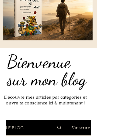
Bienvenue
Bienvenue
sur mon blog
sur mon blog
Découvre mes articles par catégories et
ouvre ta conscience ici & maintenant !
S'inscrire
LE BLOG