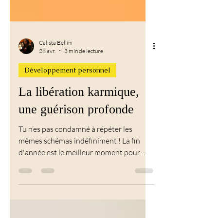
Calista Bellini
28 avr.
3 min de lecture
Développement personnel
La libération karmique,
une guérison profonde
Tu n’es pas condamné à répéter les
mêmes schémas indéfiniment ! La fin
d'année est le meilleur moment pour
libérer les bloages et commencer une
nouvelle année 2026 libérer des
mémoires qui te bloquent.