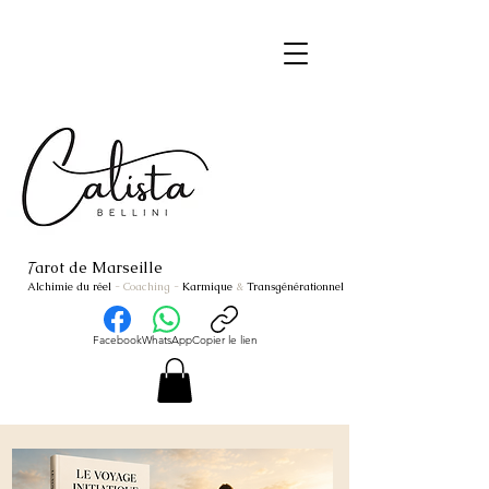
arot de Marseille
T
Alchimie du réel
- Coaching
-
Karmique
&
Transgénérationnel
Facebook
WhatsApp
Copier le lien