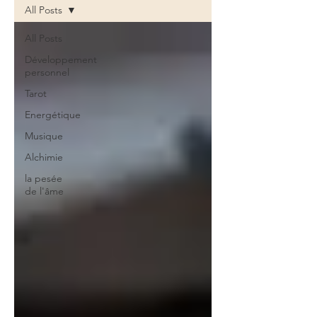
All Posts
All Posts
Développement
personnel
Tarot
Energétique
Musique
Alchimie
la pesée
de l'âme