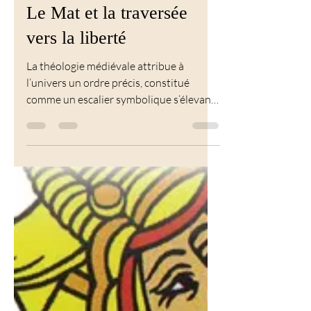
15 juin
4 min de lecture
Tarot
Le Mat et la traversée
vers la liberté
La théologie médiévale attribue à
l’univers un ordre précis, constitué
comme un escalier symbolique s’élevant
de la Terre jusqu’au Ciel, un ordre dont la
structure peut être comparée au
diagramme du Tarot...