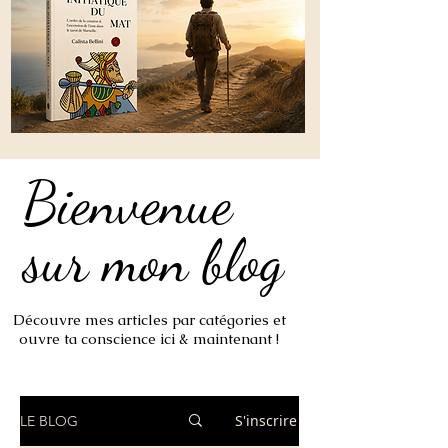
Bienvenue
Bienvenue
sur mon blog
sur mon blog
Découvre mes articles par catégories et
ouvre ta conscience ici & maintenant !
S'inscrire
LE BLOG