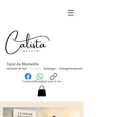
arot de Marseille
T
Alchimie du réel
- Coaching
-
Karmique
&
Transgénérationnel
Facebook
WhatsApp
Copier le lien