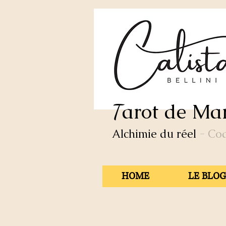
arot de Mar
T
Alchimie du réel
- Co
HOME
LE BLOG