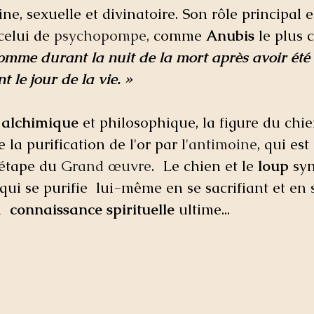
ne, sexuelle et divinatoire. Son rôle principal e
celui de 
psychopompe
,
 comme 
Anubis
 le plus 
l'homme durant la nuit de la mort après avoir été
le jour de la vie. »
 
alchimique
 et philosophique, la figure du chi
 la purification de l'or par l
'
antimoine
, qui est
étape du 
Grand œuvre
.  Le chien et le 
loup
 sy
 qui se purifie  lui-même en se sacrifiant et en 
 
 connaissance spirituelle
 ultime...