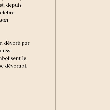
st, depuis 
célèbre 
 son 
en dévoré par 
 aussi 
mbolisent le 
se dévorant, 