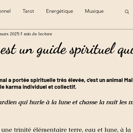
onnel
Tarot
Energétique
Musique
mars 2025
3 min de lecture
e
est un guide spirituel qu
al a portée spirituelle très élevée, c'est un animal Maîtr
le karma individuel et collectif. 
ardien qui hurle à la lune et chasse la nuit les 
à une trinité élémentaire terre, eau et lune, à l