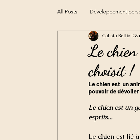
All Posts
Développement pers
Calista Bellini
28 
Alchimie
la pesée de l'âm
Le chien 
choisit !
Le chien est  un anim
pouvoir de dévoiler 
Le chien est un g
esprits...
Le 
chien
 est lié 