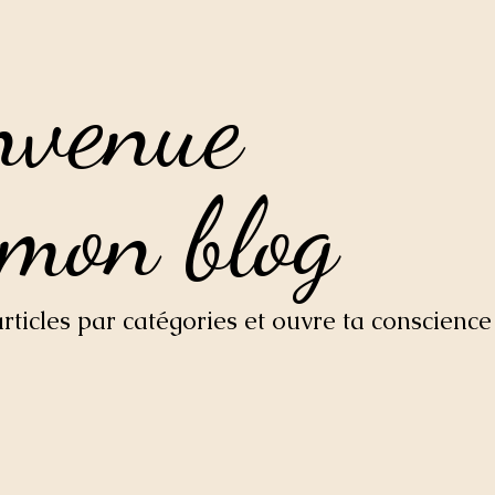
nvenue
nvenue
 mon blog
 mon blog
ticles par catégories et ouvre ta conscience 