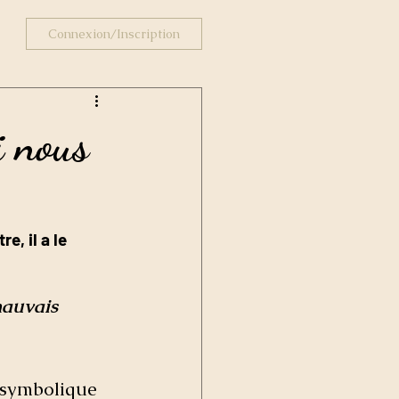
Connexion/Inscription
i nous
e, il a le 
mauvais 
a symbolique 