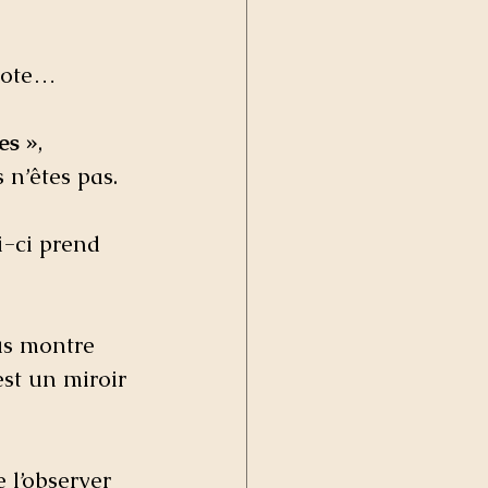
yote… 
es »
, 
n’êtes pas. 
i-ci prend 
us montre 
st un miroir 
 l’observer 