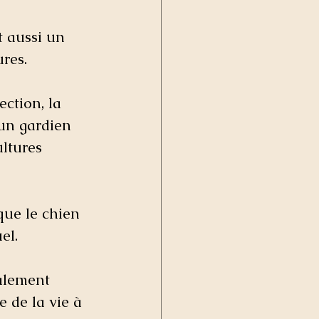
st aussi un 
res. 
ection, la 
un gardien 
ltures 
ue le chien 
el. 
alement  
 de la vie à 