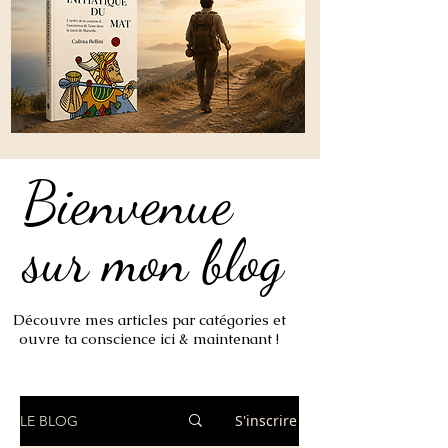
Bienvenue
Bienvenue
sur mon blog
sur mon blog
Découvre mes articles par catégories et
ouvre ta conscience ici & maintenant !
S'inscrire
LE BLOG