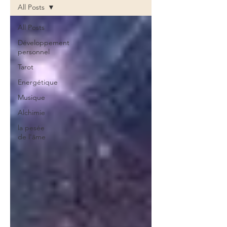
All Posts
All Posts
Développement
personnel
Tarot
Energétique
Musique
Alchimie
la pesée
de l'âme