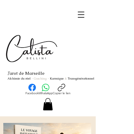
arot de Marseille
T
Alchimie du réel
- Coaching
-
Karmique
&
Transgénérationnel
Facebook
WhatsApp
Copier le lien