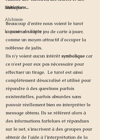
initiations...
Musique
Alchimie
Beaucoup d'entre nous voient le tarot 
la pesée de l'âme
comme un simple jeu de carte à jouer, 
comme un moyen attractif d'occuper la 
noblesse de jadis. 
Ils n'y voient aucun intérêt 
symbolique
 car 
ce n'est pour eux pas nécessaire pour 
effectuer un tirage.  Le tarot est ainsi 
complètement désacralisé et utilisé pour 
répondre à des questions parfois 
existentielles, parfois absurdes sans 
pouvoir réellement bien en interpréter le 
message obtenu. Ils se référent alors à 
des informations farfelues et répandues 
sur le net, s'inscrivent à des groupes pour 
obtenir de l'aide à l'interprétation de la 