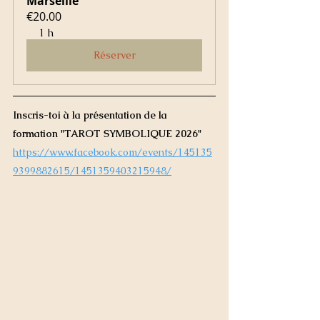
Marseille
€20.00
1 h
Réserver
Inscris-toi à la présentation de la 
formation "TAROT SYMBOLIQUE 2026" 
https://www.facebook.com/events/145135
9399882615/1451359403215948/