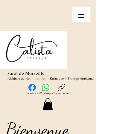
arot de Marseille
T
Alchimie du réel
- Coaching
-
Karmique
&
Transgénérationnel
Facebook
WhatsApp
Copier le lien
Bienvenue
Bienvenue