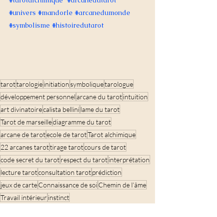
#univers
#mandorle
#arcanedumonde
#symbolisme
#histoiredutarot
tarot
tarologie
initiation
symbolique
tarologue
développement personnel
arcane du tarot
intuition
art divinatoire
calista bellini
lame du tarot
Tarot de marseille
diagramme du tarot
arcane de tarot
ecole de tarot
Tarot alchimique
22 arcanes tarot
tirage tarot
cours de tarot
code secret du tarot
respect du tarot
interprétation
lecture tarot
consultation tarot
prédiction
jeux de carte
Connaissance de soi
Chemin de l’âme
Travail intérieur
instinct
Tarot