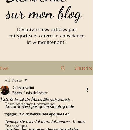
sur mon blog
sur mon blog
Découvre mes articles par
catégories et ouvre ta conscience
ici & maintenant !
S'inscrire
Post
All Posts
Calista Bellini
All Posts
3 janv.
4 min de lecture
Voir le tarot de Marseille autrement...
Développement personnel
Le tarot n'est pas qu'un simple jeu de 
cartes, il a traversé des époques et 
Tarot
transporte avec lui leurs influences.  Il nous 
Energétique
raconte des  histoires, des secrets et des 