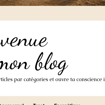
nvenue
nvenue
mon blog
mon blog
icles par catégories et ouvre ta conscience i