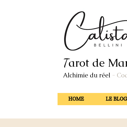
arot de Mar
T
Alchimie du réel
- Co
HOME
LE BLOG