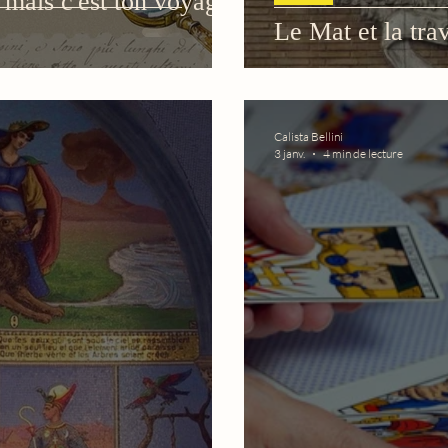
, mais c'est ton voyage
Le Mat et la trav
Calista Bellini
3 janv.
4 min de lecture