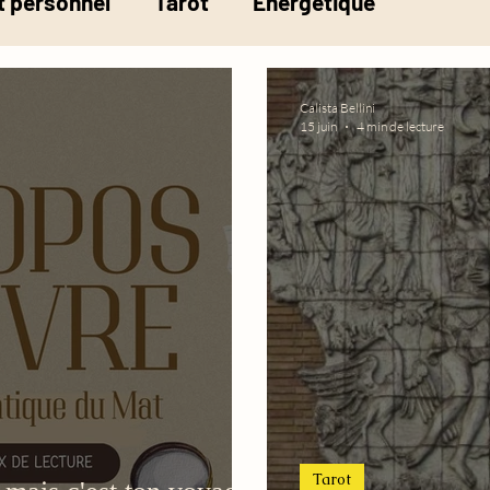
 personnel
Tarot
Energétique
la pesée de l'âme
Calista Bellini
15 juin
4 min de lecture
Tarot