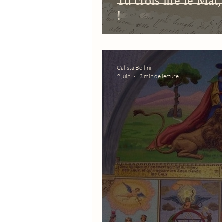
Tu crois lire le Mat
!
Calista Bellini
2 juin
3 min de lecture