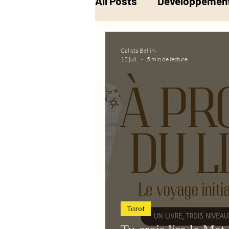
All Posts
Développement
Musique
Alchimie
Calista Bellini
12 juil.
5 min de lecture
Tarot