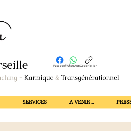
seille
Facebook
WhatsApp
Copier le lien
aching
-
Karmique
&
Transgénérationnel
SERVICES
A VENIR...
PRESS