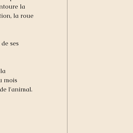
ntoure la 
ion, la roue 
de ses 
la 
u mois 
de l'animal. 