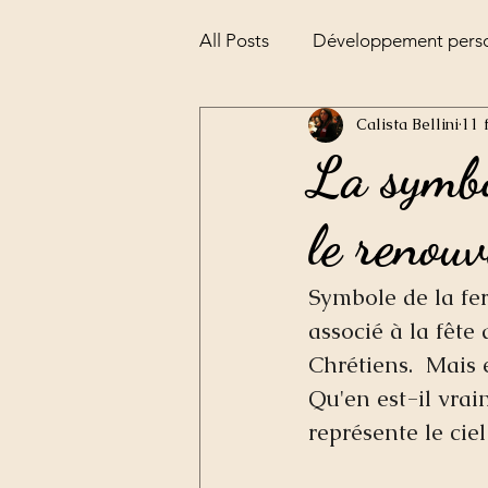
All Posts
Développement pers
Calista Bellini
11 
Alchimie
la pesée de l'âm
La symbol
le renouv
Symbole de la fert
associé à la fête 
Chrétiens.  Mais
Qu'en est-il vrai
représente le ciel