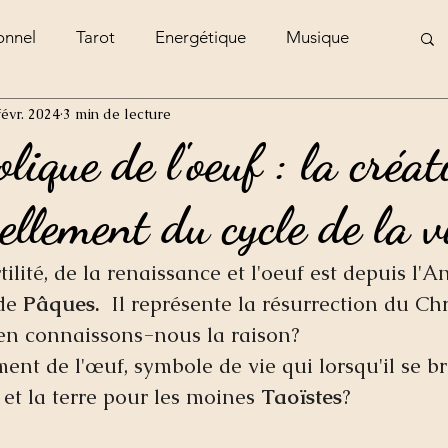
onnel
Tarot
Energétique
Musique
févr. 2024
3 min de lecture
e
ique de l'oeuf : la créat
ellement du cycle de la vi
ilité, de la renaissance et l'oeuf est depuis l'An
de 
Pâques.
  Il représente la résurrection du Chr
 en connaissons-nous la raison?  
ment de l'œuf, symbole de vie qui lorsqu'il se br
 et la terre pour les moines 
Taoïstes
?