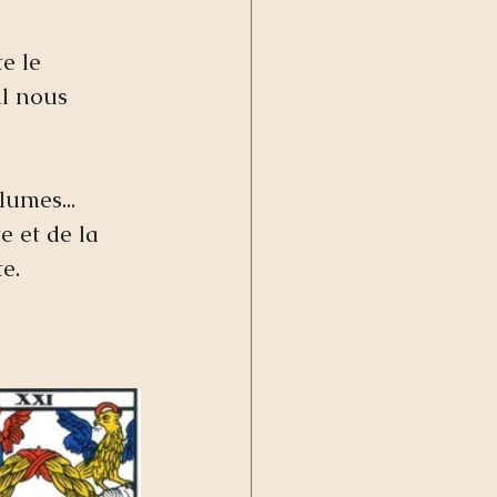
e le 
l nous 
umes... 
e et de la 
e.  