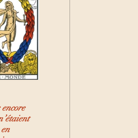
s encore 
n’étaient 
 en 