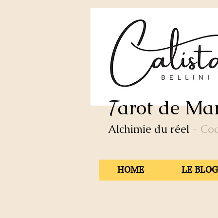
arot de Mar
T
Alchimie du réel
- Co
HOME
LE BLOG