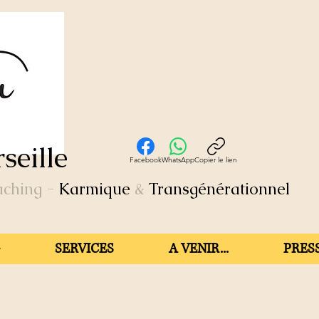
seille
Facebook
WhatsApp
Copier le lien
aching
-
Karmique
&
Transgénérationnel
SERVICES
A VENIR...
PRESS