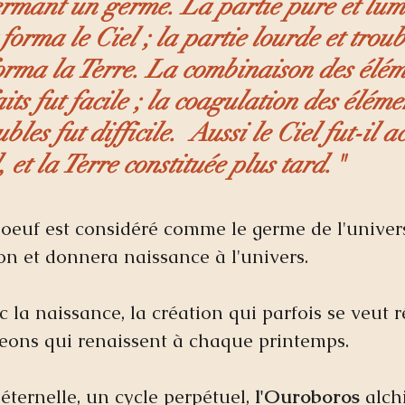
rmant un germe. La partie pure et lum
forma le Ciel ; la partie lourde et troub
orma la Terre. La combinaison des élém
its fut facile ; la coagulation des éléme
ubles fut difficile.  Aussi le Ciel fut-il 
 et la Terre constituée plus tard."  
'oeuf est considéré comme le germe de l'univer
ion et donnera naissance à l'univers.  
c la naissance, la création qui parfois se veut r
ons qui renaissent à chaque printemps.  
ternelle, un cycle perpétuel, 
l'Ouroboros 
alch