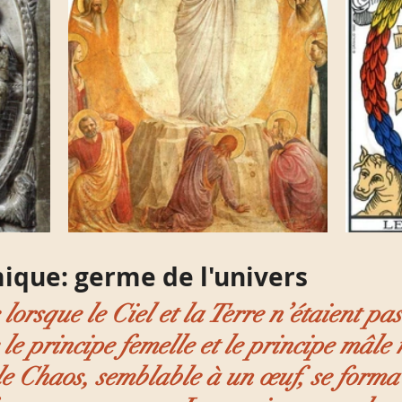
mique: germe de l'univers
 lorsque le Ciel et la Terre n’étaient pa
le principe femelle et le principe mâle 
 le Chaos, semblable à un œuf, se forma