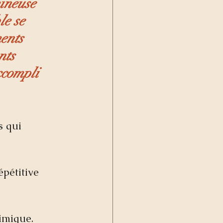
ineuse 
le se 
ents 
nts 
accompli 
s qui 
épétitive 
imique.  