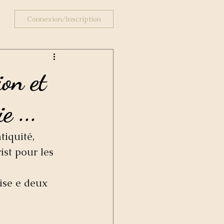
Connexion/Inscription
ion et
e ...
tiquité, 
ist pour les 
ise e deux 