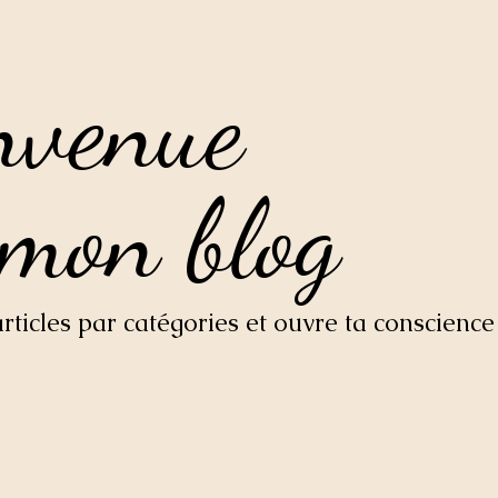
nvenue
nvenue
 mon blog
 mon blog
ticles par catégories et ouvre ta conscience 