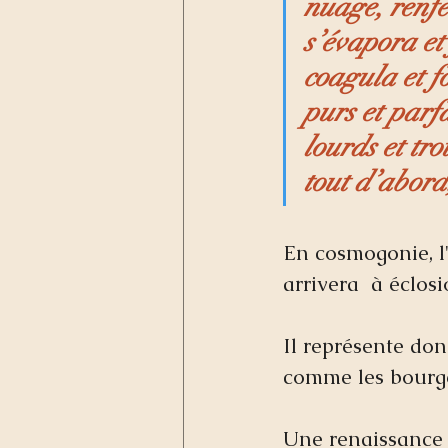
nuage, renfe
s’évapora et 
coagula et f
purs et parfa
lourds et tro
tout d’abord,
En cosmogonie, l
arrivera  à éclos
Il représente don
comme les bourge
Une renaissance é