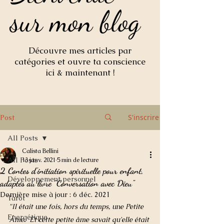
sur mon blog
sur mon blog
Découvre mes articles par
catégories et ouvre ta conscience
ici & maintenant !
S'inscrire
Post
All Posts
Calista Bellini
All Posts
13 janv. 2021
5 min de lecture
2 Contes d'initiation spirituelle pour enfant,
Développement personnel
adaptés au livre "Conversation avec Dieu"
Dernière mise à jour :
6 déc. 2021
Tarot
"Il était une fois, hors du temps, une Petite 
Energétique
Âme.  Et cette petite âme savait qu'elle était 