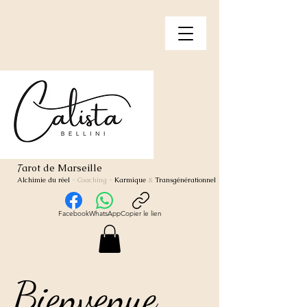
arot de Marseille
T
Alchimie du réel
- Coaching
-
Karmique
&
Transgénérationnel
Facebook
WhatsApp
Copier le lien
Bienvenue
Bienvenue