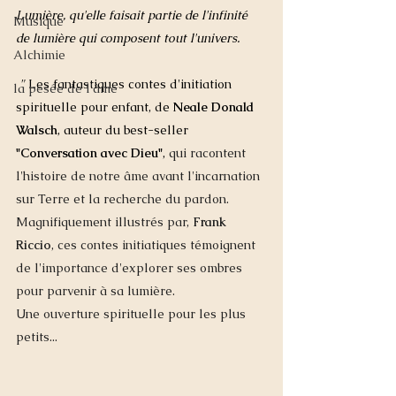
Lumière, qu'elle faisait partie de l'infinité 
Musique
de lumière qui composent tout l'univers.       
Alchimie
 " 
Les fantastiques contes d'initiation 
la pesée de l'âme
spirituelle pour enfant, de 
Neale Donald 
Walsch
, auteur du best-seller 
"Conversation avec Dieu"
,
 qui racontent 
l'histoire de notre âme avant l'incarnation 
sur Terre et la recherche du pardon.   
Magnifiquement illustrés par, 
Frank 
Riccio
, ces contes initiatiques témoignent 
de l'importance d'explorer ses ombres 
pour parvenir à sa lumière.   
Une ouverture spirituelle pour les plus 
petits... 