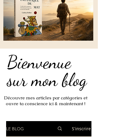
Bienvenue
Bienvenue
sur mon blog
sur mon blog
Découvre mes articles par catégories et
ouvre ta conscience ici & maintenant !
S'inscrire
LE BLOG