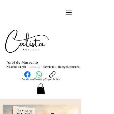
arot de Marseille
T
Alchimie du réel
- Coaching
-
Karmique
&
Transgénérationnel
Facebook
WhatsApp
Copier le lien