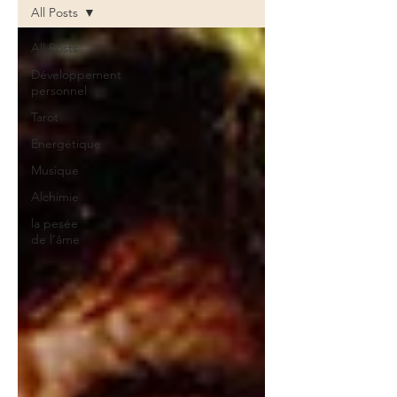
All Posts
All Posts
Développement
personnel
Tarot
Energétique
Musique
Alchimie
la pesée
de l'âme