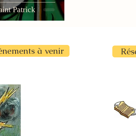
aint Patrick
ènements à venir
Rés