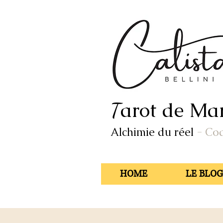
arot de Mar
T
Alchimie du réel
- Co
HOME
LE BLOG