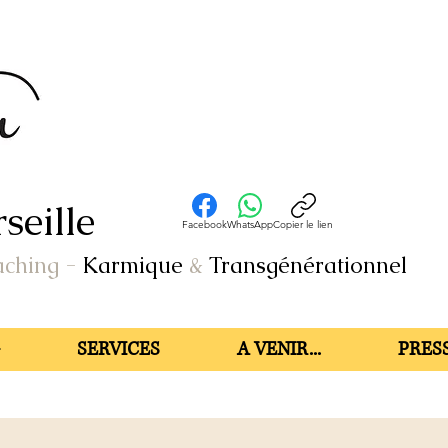
seille
Facebook
WhatsApp
Copier le lien
aching
-
Karmique
&
Transgénérationnel
SERVICES
A VENIR...
PRESS