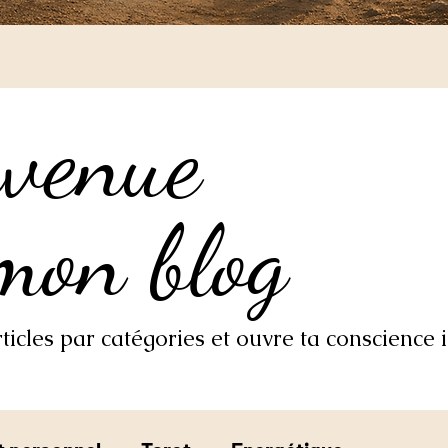
nvenue
nvenue
mon blog
mon blog
icles par catégories et ouvre ta conscience i