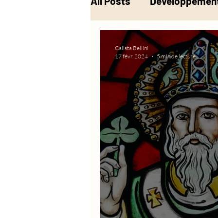
All Posts
Développement
Musique
Alchimie
Calista Bellini
17 févr. 2024
5 min de lecture