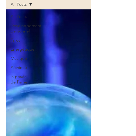
All Posts
All Posts
Développement
personnel
Tarot
Energétique
Musique
Alchimie
la pesée
de l'âme