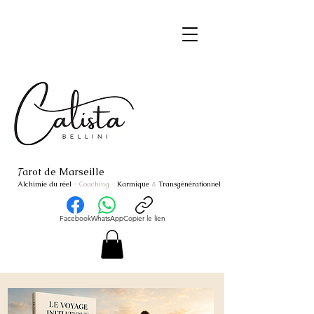
arot de Marseille
T
Alchimie du réel
- Coaching
-
Karmique
&
Transgénérationnel
Facebook
WhatsApp
Copier le lien