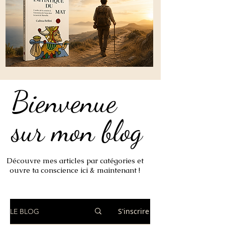
Bienvenue
Bienvenue
sur mon blog
sur mon blog
Découvre mes articles par catégories et
ouvre ta conscience ici & maintenant !
S'inscrire
LE BLOG