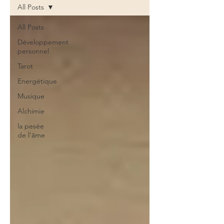
All Posts
All Posts
Développement
personnel
Tarot
Energétique
Musique
Alchimie
la pesée
de l'âme