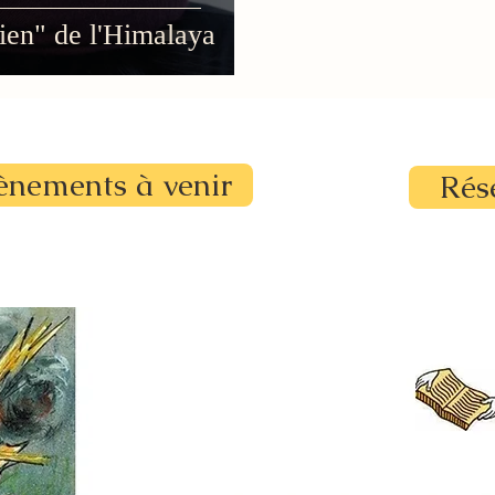
ien" de l'Himalaya
ènements à venir
Rés