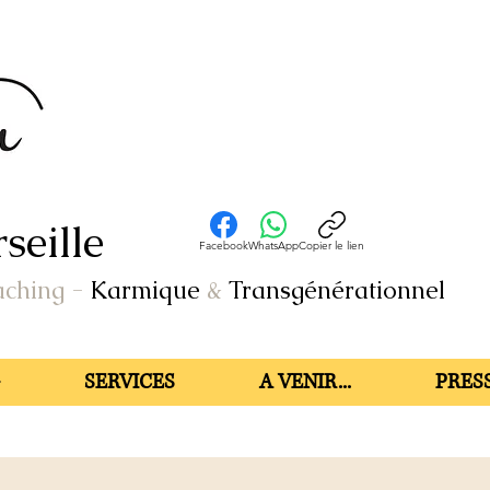
seille
Facebook
WhatsApp
Copier le lien
aching
-
Karmique
&
Transgénérationnel
SERVICES
A VENIR...
PRESS