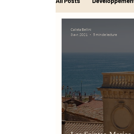
All Posts
Développement
Musique
Alchimie
Calista Bellini
3 avr. 2021
5 min de lecture