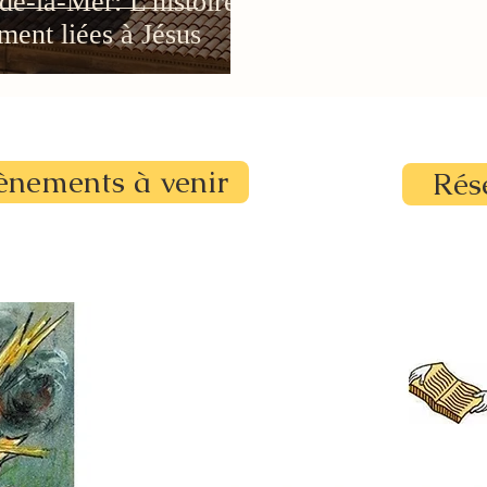
de-la-Mer: L'histoire
ment liées à Jésus
ènements à venir
Rés