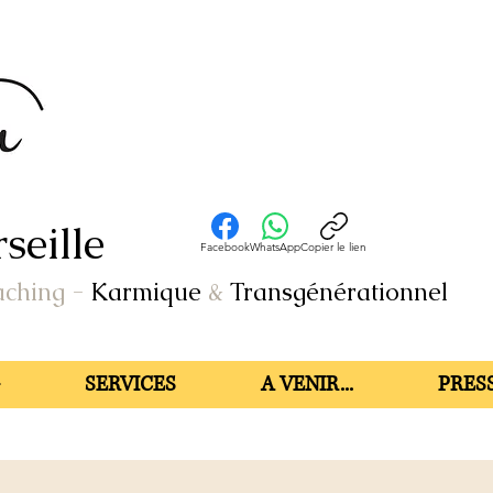
seille
Facebook
WhatsApp
Copier le lien
aching
-
Karmique
&
Transgénérationnel
SERVICES
A VENIR...
PRESS