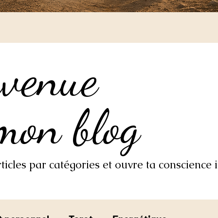
nvenue
nvenue
mon blog
mon blog
icles par catégories et ouvre ta conscience i