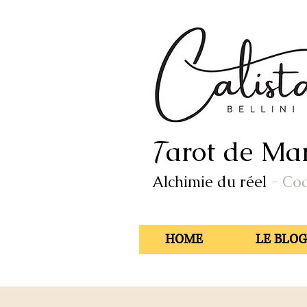
arot de Mar
T
Alchimie du réel
- Co
HOME
LE BLOG