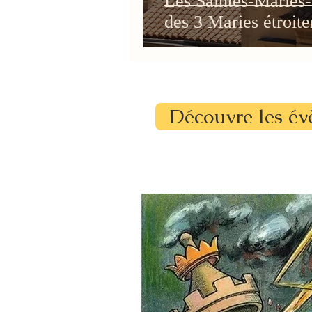
Les Saintes-Maries-
des 3 Maries étroite
Découvre les év