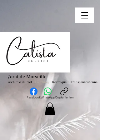
arot de Marseille
T
Alchimie du réel
- Coaching
-
Karmique
&
Transgénérationnel
Facebook
WhatsApp
Copier le lien