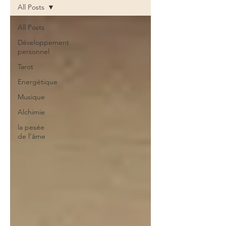
All Posts
All Posts
Développement
personnel
Tarot
Energétique
Musique
Alchimie
la pesée
de l'âme