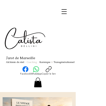
arot de Marseille
T
Alchimie du réel
- Coaching
-
Karmique
&
Transgénérationnel
Facebook
WhatsApp
Copier le lien