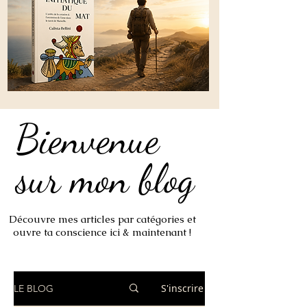
Bienvenue
Bienvenue
sur mon blog
sur mon blog
Découvre mes articles par catégories et
ouvre ta conscience ici & maintenant !
S'inscrire
LE BLOG