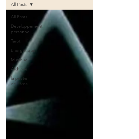
All Posts
All Posts
Développement
personnel
Tarot
Energétique
Musique
Alchimie
la pesée
de l'âme