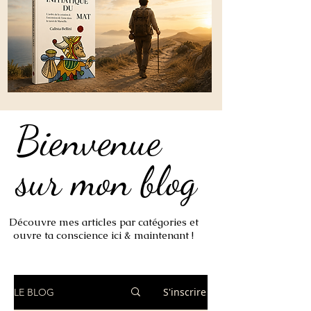
Bienvenue
Bienvenue
sur mon blog
sur mon blog
Découvre mes articles par catégories et
ouvre ta conscience ici & maintenant !
S'inscrire
LE BLOG