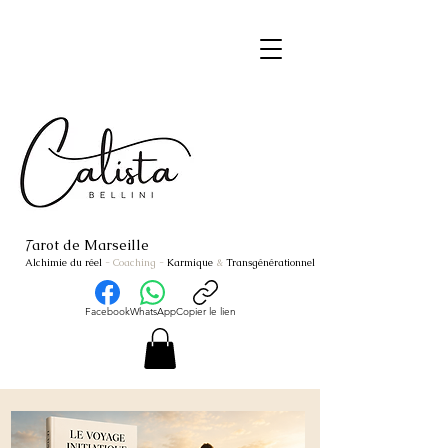
arot de Marseille
T
Alchimie du réel
- Coaching
-
Karmique
&
Transgénérationnel
Facebook
WhatsApp
Copier le lien