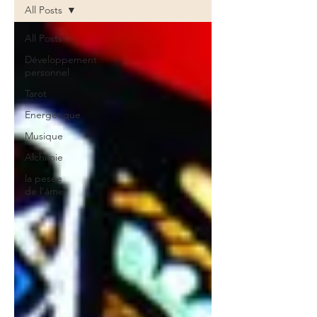
All Posts
All Posts
Développement
personnel
Tarot
Energétique
Musique
Alchimie
la pesée
de l'âme