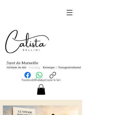
arot de Marseille
T
Alchimie du réel
- Coaching
-
Karmique
&
Transgénérationnel
Facebook
WhatsApp
Copier le lien