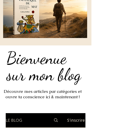
Bienvenue
Bienvenue
sur mon blog
sur mon blog
Découvre mes articles par catégories et
ouvre ta conscience ici & maintenant !
S'inscrire
LE BLOG