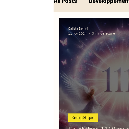
All Posts
Développement
Musique
Alchimie
Calista Bellini
11 nov. 2024
3 min de lecture
Energétique