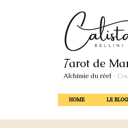
arot de Mar
T
Alchimie du réel
- Co
HOME
LE BLOG