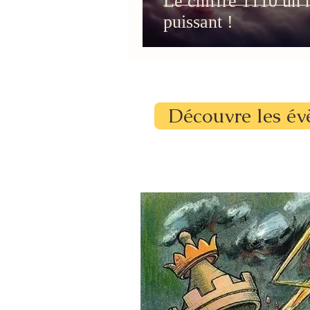
Le chiffre 1110 un 
puissant !
Découvre les év