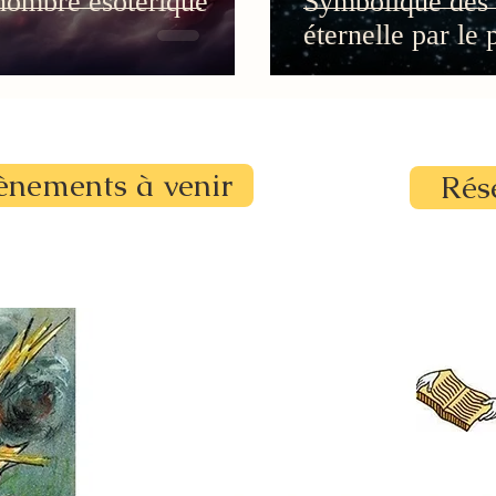
nombre ésotérique
Symbolique des 
éternelle par le 
ènements à venir
Rés