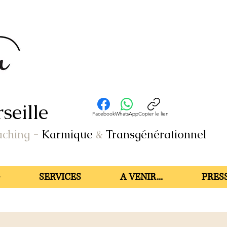
seille
Facebook
WhatsApp
Copier le lien
aching
-
Karmique
&
Transgénérationnel
SERVICES
A VENIR...
PRESS