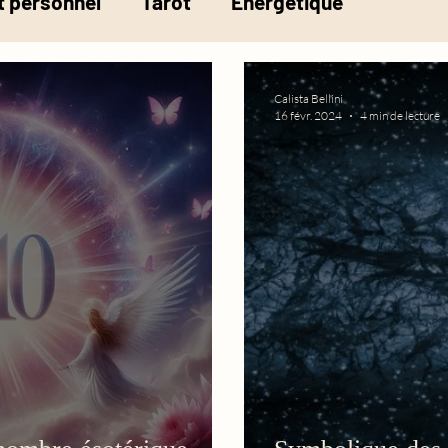
 personnel
Tarot
Energétique
la pesée de l'âme
Calista Bellini
16 févr. 2024
4 min de lecture