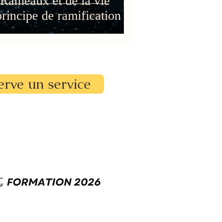
Rameaux et de la vie
principe de ramification
erve un service