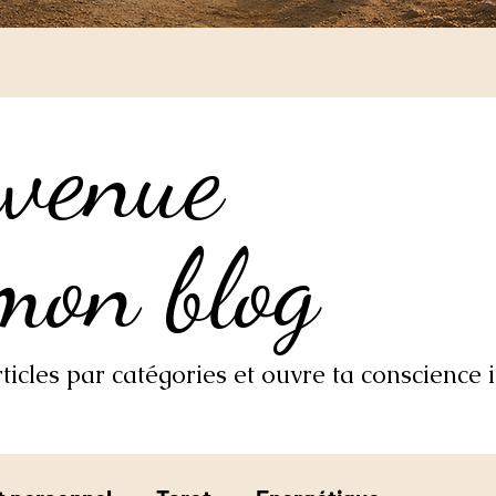
nvenue
nvenue
mon blog
mon blog
icles par catégories et ouvre ta conscience i