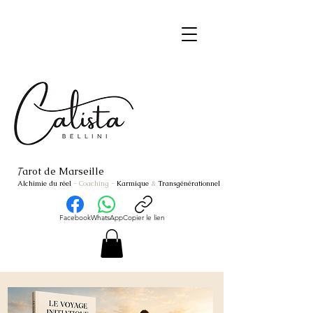
arot de Marseille
T
Alchimie du réel
- Coaching
-
Karmique
&
Transgénérationnel
Facebook
WhatsApp
Copier le lien