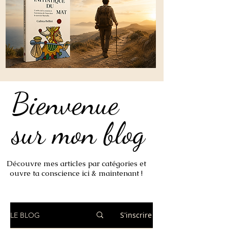
Bienvenue
Bienvenue
sur mon blog
sur mon blog
Découvre mes articles par catégories et
ouvre ta conscience ici & maintenant !
S'inscrire
LE BLOG