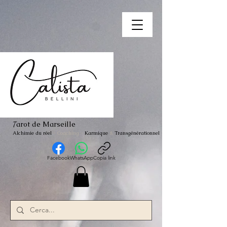
arot de Marseille
T
Alchimie du réel
- Coaching
-
Karmique
&
Transgénérationnel
Facebook
WhatsApp
Copia link