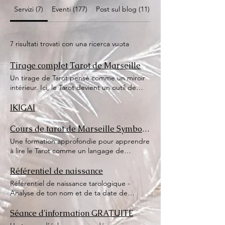
Servizi (7)
Eventi (177)
Post sul blog (11)
Altre pagine (11)
7 risultati trovati con una ricerca vuota
Tirage complet Tarot de Marseille
Un tirage de Tarot pensé comme un miroir
intérieur. Ici, le Tarot devient un outil de
compréhension, de clarté et d’alignement,
révélant les dynamiques à l’œuvre dans ta
IKIGAI
situation actuelle et les clés de
transformation qui s’y cachent. Un outils de
Cours de tarot de Marseille Symbolique
développement personnel capable de
Une formation approfondie pour apprendre
raconter mission de vie, potentiel, contrats
à lire le Tarot comme un langage de
d'âmes, schémas répétitif... et de remonter
symboles et de conscience à travers les
à l'origine d'un trauma pour l'extériorisé
cultures qu'il à traversé, Alchimie, Gnose,
Référentiel de naissance
une fois pour toute.
Maçonnerie, Hermétisme... Ici, les arcanes
Référentiel de naissance tarologique -
deviennent des clés de compréhension
Analyse de ton nom et de ta date de
intérieure, des structures de lecture du réel
naissance avec la numérologie tarologique
et des outils de transformation personnelle.
et découverte de l'arcane qui représente. -
Séance d'information GRATUITE
Interprétation de ton arcane de vie et son