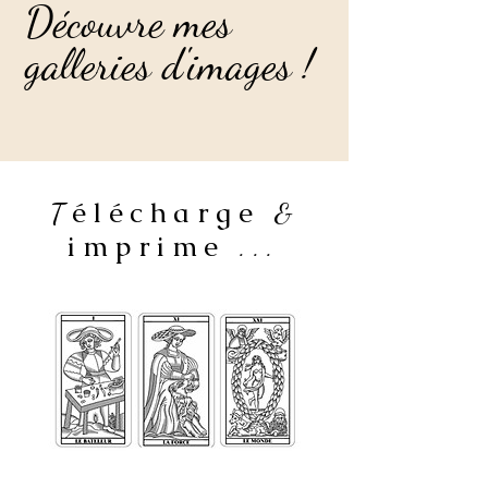
Découvre mes
Découvre mes
galleries d'images !
galleries d'images !
élécharge
T
&
imprime
...