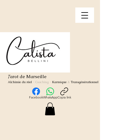
arot de Marseille
T
Alchimie du réel
- Coaching
-
Karmique
&
Transgénérationnel
Facebook
WhatsApp
Copia link