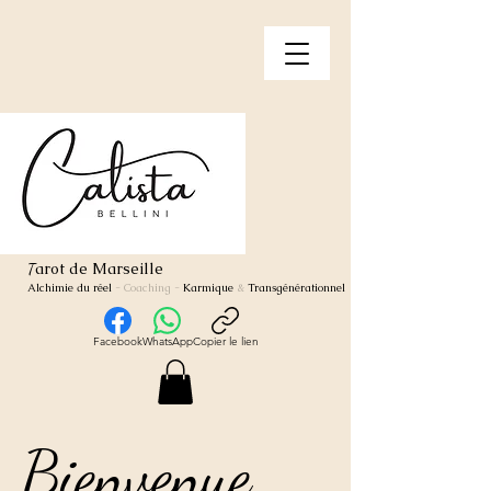
arot de Marseille
T
Alchimie du réel
- Coaching
-
Karmique
&
Transgénérationnel
Facebook
WhatsApp
Copier le lien
Bienvenue
Bienvenue