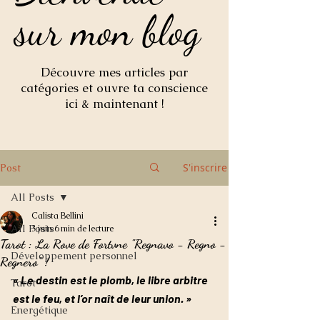
sur mon blog
sur mon blog
Découvre mes articles par
catégories et ouvre ta conscience
ici & maintenant !
S'inscrire
Post
All Posts
Calista Bellini
All Posts
3 juin
6 min de lecture
Tarot : La Rove de Fortvne "Regnavo - Regno -
Développement personnel
Regnero" !
« Le destin est le plomb, le libre arbitre 
Tarot
est le feu, et l’or naît de leur union. »
Energétique