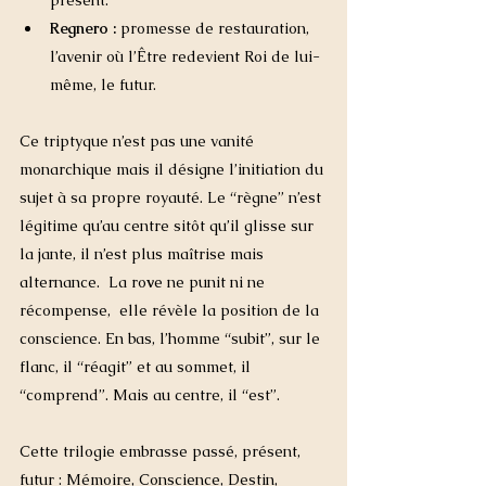
Regnero :
 promesse de restauration, 
l’avenir où l’Être redevient Roi de lui-
même, le futur. 
Ce triptyque n’est pas une vanité 
monarchique mais il désigne l’initiation du 
sujet à sa propre royauté. Le “règne” n’est 
légitime qu’au centre sitôt qu’il glisse sur 
la jante, il n’est plus maîtrise mais 
alternance.  La ro
v
e ne punit ni ne 
récompense,  elle révèle la position de la 
conscience. En bas, l’homme “subit”, sur le 
flanc, il “réagit” et au sommet, il 
“comprend”. Mais au centre, il “est”. 
Cette trilogie embrasse passé, présent, 
futur : Mémoire, Conscience, Destin, 