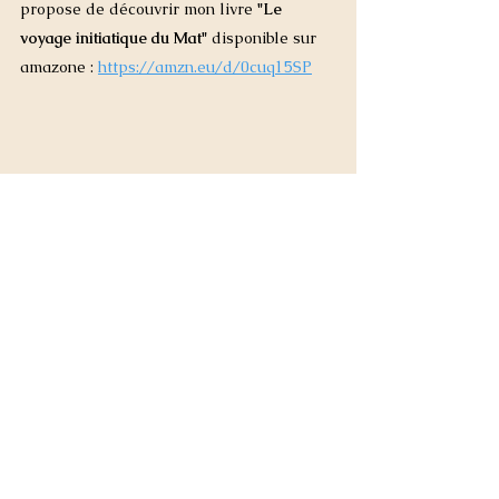
propose de découvrir mon livre 
"Le 
voyage initiatique du Mat"
 disponible sur 
amazone : 
https://amzn.eu/d/0cuq15SP
LE VOYAGE INITIATIQUE DU MAT