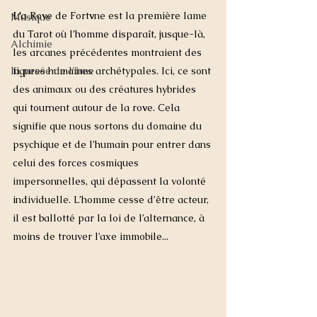
L'a
 Ro
v
e de Fort
v
ne est la première lame 
Musique
du Tarot où l’homme disparaît, jusque-là, 
Alchimie
les arcanes précédentes montraient des 
la pesée de l'âme
figures humaines archétypales. Ici, ce sont 
des animaux ou des créatures hybrides 
qui tournent autour de la ro
v
e. Cela 
signifie que nous sortons du domaine du 
psychique et de l’humain pour entrer dans 
celui des forces cosmiques 
impersonnelles, qui dépassent la volonté 
individuelle. L’homme cesse d’être acteur, 
il est ballotté par la loi de l’alternance, à 
moins de trouver l’axe immobile...