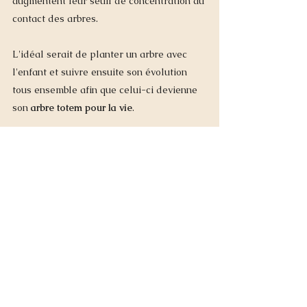
augmentent leur seuil de concentration au 
contact des arbres.  
L'idéal serait de planter un arbre avec 
l'enfant et suivre ensuite son évolution 
tous ensemble afin que celui-ci devienne 
son 
arbre totem pour la vie
. 
Les arbres sont des éléments vitaux de 
notre environnement, 
la vie sur terre a été 
possible grâce à l’apparition des végétaux 
il y a plus de 420 millions d’années.  
Ils apportent leur vertu sur la santé de 
l’homme.  
Beaucoup de leurs feuilles sont utilisées 
dans la médecine afin de guérir les 
maladies et les forêts jouent  un rôle 