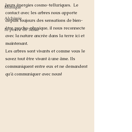
leurs énergies cosmo-telluriques.  Le 
Musique
contact avec les arbres nous apporte 
Alchimie
depuis toujours des sensations de bien-
être psycho-physique, il nous reconnecte 
la pesée de l'âme
avec la nature ancrée dans la terre ici et 
maintenant.  
Les arbres sont vivants et comme vous le 
savez tout être vivant à une âme. Ils 
communiquent entre eux et ne demandent 
qu'à communiquer avec nous!