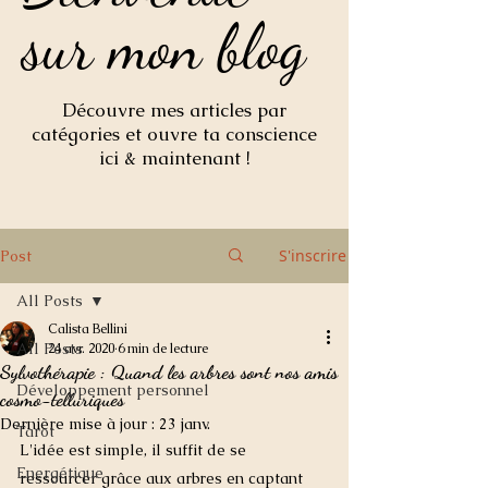
sur mon blog
sur mon blog
Découvre mes articles par
catégories et ouvre ta conscience
ici & maintenant !
S'inscrire
Post
All Posts
Calista Bellini
All Posts
24 avr. 2020
6 min de lecture
Sylvothérapie : Quand les arbres sont nos amis
Développement personnel
cosmo-telluriques
Dernière mise à jour :
23 janv.
Tarot
L'idée est simple, il suffit de se 
Energétique
ressourcer grâce aux arbres en captant 