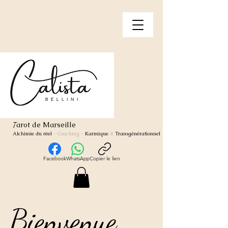
arot de Marseille
T
Alchimie du réel
- Coaching
-
Karmique
&
Transgénérationnel
Facebook
WhatsApp
Copier le lien
Bienvenue
Bienvenue