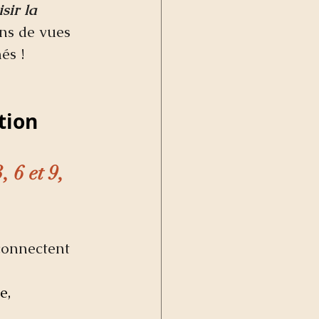
sir la 
ons de vues 
és !
tion
 6 et 9, 
connectent 
e, 