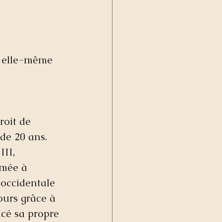
, elle-même 
roit de 
 de 20 ans. 
II, 
rmée à 
 occidentale  
ours grâce à 
ncé sa propre 