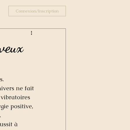
Connexion/Inscription
 veux
s. 
ivers ne fait 
 vibratoires 
ie positive, 
  
ussit à 