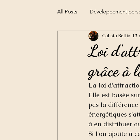
All Posts
Développement pers
Calista Bellini
13 
Alchimie
la pesée de l'âm
Loi d'att
grâce à 
La loi d'attract
Elle est basée sur
pas la différence 
énergétiques s'at
à en distribuer au
Si l'on ajoute à 