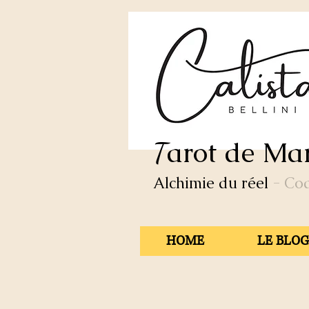
arot de Mar
T
Alchimie du réel
- Co
HOME
LE BLOG