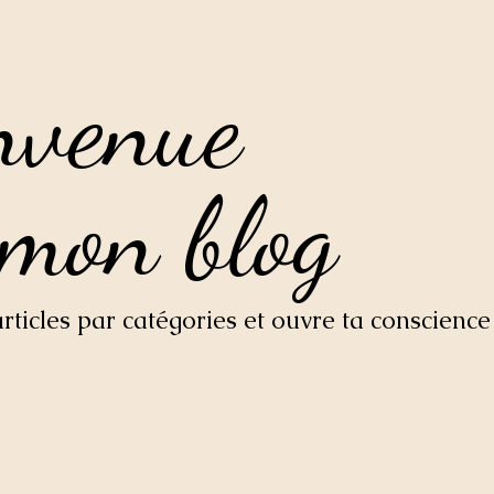
nvenue
nvenue
 mon blog
 mon blog
ticles par catégories et ouvre ta conscience 