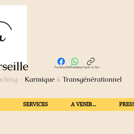
seille
Facebook
WhatsApp
Copier le lien
aching
-
Karmique
&
Transgénérationnel
SERVICES
A VENIR...
PRESS