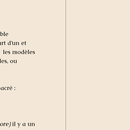
ble 
rt d’un et 
 les modèles 
es, ou 
acré : 
ore)
 il y a un 