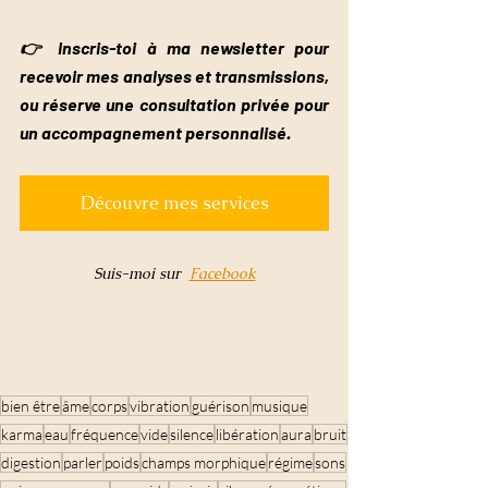
👉 Inscris-toi à ma newsletter pour 
recevoir mes analyses et transmissions, 
ou réserve une consultation privée pour 
un accompagnement personnalisé.
Découvre mes services
Suis-moi sur  
Facebook
bien être
âme
corps
vibration
guérison
musique
karma
eau
fréquence
vide
silence
libération
aura
bruit
digestion
parler
poids
champs morphique
régime
sons