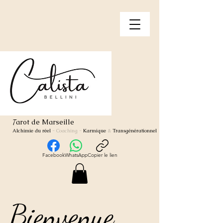
arot de Marseille
T
Alchimie du réel
- Coaching
-
Karmique
&
Transgénérationnel
Facebook
WhatsApp
Copier le lien
Bienvenue
Bienvenue