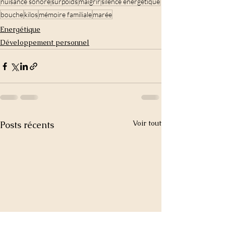
nuisance sonore
surpoids
maigrir
silence énergétique
bouche
kilos
mémoire familiale
marée
Energétique
Développement personnel
Voir tout
Posts récents