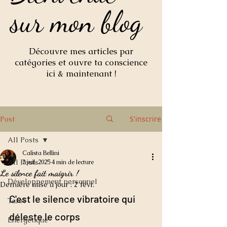
sur mon blog
sur mon blog
Découvre mes articles par
catégories et ouvre ta conscience
ici & maintenant !
S'inscrire
Post
All Posts
Calista Bellini
All Posts
2 juil. 2025
4 min de lecture
Le silence fait maigrir !
Développement personnel
Dernière mise à jour :
2 févr.
C'est le silence vibratoire qui 
Tarot
déleste le corps
Energétique