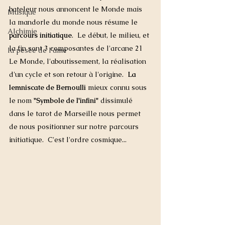
bateleur nous annoncent le Monde mais 
Musique
la mandorle du monde nous résume le 
Alchimie
parcours initiatique
.  Le début, le milieu, et 
la fin sont 3 composantes de l'arcane 21 
la pesée de l'âme
Le Monde, l'aboutissement, la réalisation 
d'un cycle et son retour à l'origine.  
La 
lemniscate de Bernoulli
 mieux connu sous 
le nom 
"Symbole de l'infini" 
dissimulé 
dans le tarot de Marseille nous permet 
de nous positionner sur notre parcours 
initiatique.  C'est l'ordre cosmique...