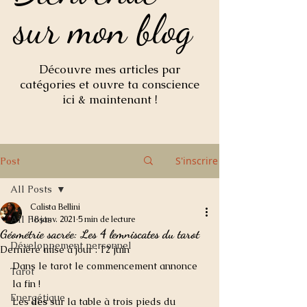
sur mon blog
sur mon blog
Découvre mes articles par
catégories et ouvre ta conscience
ici & maintenant !
S'inscrire
Post
All Posts
Calista Bellini
All Posts
18 janv. 2021
5 min de lecture
Géométrie sacrée: Les 4 lemniscates du tarot
Développement personnel
Dernière mise à jour :
12 juin
Dans le tarot le commencement annonce 
Tarot
la fin !
Energétique
Les 
dés
 sur la table à trois pieds du 