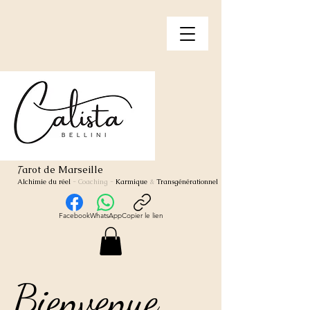
arot de Marseille
T
Alchimie du réel
- Coaching
-
Karmique
&
Transgénérationnel
Facebook
WhatsApp
Copier le lien
Bienvenue
Bienvenue