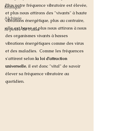
Plus notre fréquence vibratoire est élevée, 
Musique
et plus nous attirons des "vivants" à haute 
Alchimie
vibrations énergétique, plus au contraire, 
elle est basse et plus nous attirons à nous 
la pesée de l'âme
des organismes vivants à basses 
vibrations énergétiques comme des virus 
et des maladies.  Comme les fréquences 
s'attirent selon
 la loi d'attraction 
universelle
, il est donc "vital" de savoir 
élever sa fréquence vibratoire au 
quotidien. 