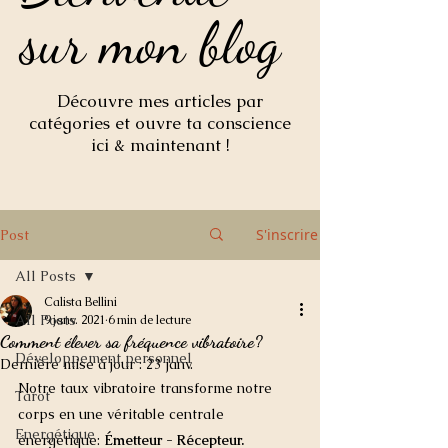
sur mon blog
sur mon blog
Découvre mes articles par
catégories et ouvre ta conscience
ici & maintenant !
S'inscrire
Post
All Posts
Calista Bellini
All Posts
9 janv. 2021
6 min de lecture
Comment élever sa fréquence vibratoire?
Développement personnel
Dernière mise à jour :
23 janv.
Notre taux vibratoire transforme notre 
Tarot
corps en une véritable centrale 
Energétique
énergétique: 
Émetteur - Récepteur. 