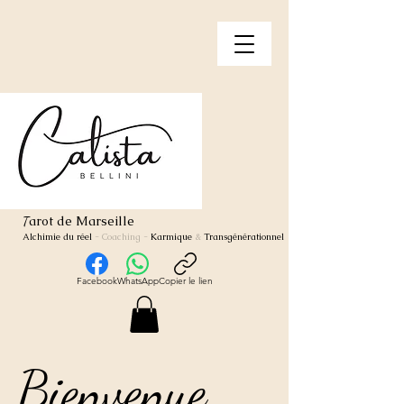
arot de Marseille
T
Alchimie du réel
- Coaching
-
Karmique
&
Transgénérationnel
Facebook
WhatsApp
Copier le lien
Bienvenue
Bienvenue