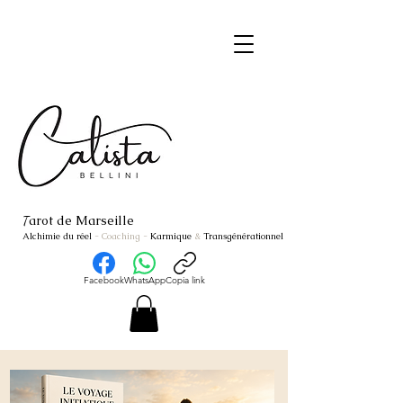
arot de Marseille
T
Alchimie du réel
- Coaching
-
Karmique
&
Transgénérationnel
Facebook
WhatsApp
Copia link