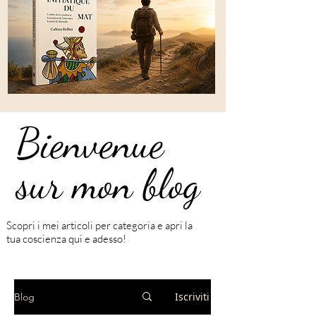
Bienvenue
Bienvenue
sur mon blog
sur mon blog
Scopri i mei articoli per categoria e apri la
tua coscienza qui e adesso!
Iscriviti
Blog