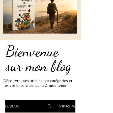
Bienvenue
Bienvenue
sur mon blog
sur mon blog
Découvre mes articles par catégories et
ouvre ta conscience ici & maintenant !
S'inscrire
LE BLOG