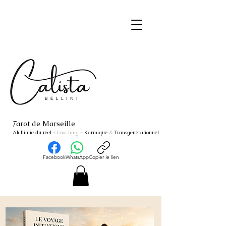
arot de Marseille
T
Alchimie du réel
- Coaching
-
Karmique
&
Transgénérationnel
Facebook
WhatsApp
Copier le lien