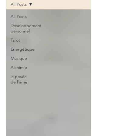
All Posts
All Posts
Développement
personnel
Tarot
Energétique
Musique
Alchimie
la pesée
de l'âme