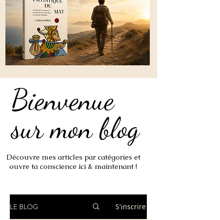
Bienvenue
Bienvenue
sur mon blog
sur mon blog
Découvre mes articles par catégories et
ouvre ta conscience ici & maintenant !
S'inscrire
LE BLOG