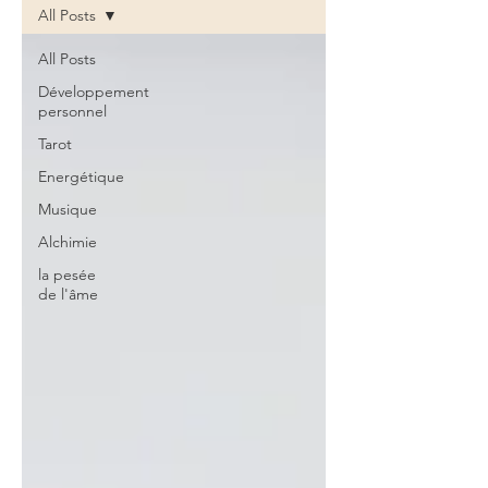
All Posts
All Posts
Développement
personnel
Tarot
Energétique
Musique
Alchimie
la pesée
de l'âme