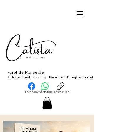
arot de Marseille
T
Alchimie du réel
- Coaching
-
Karmique
&
Transgénérationnel
Facebook
WhatsApp
Copier le lien