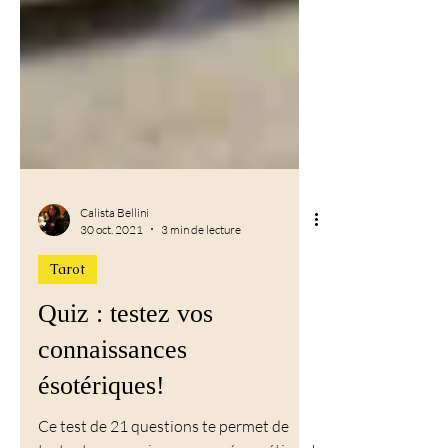
Calista Bellini
30 oct. 2021
3 min de lecture
Tarot
Quiz : testez vos
connaissances
ésotériques!