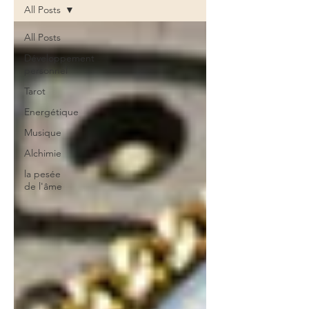
All Posts
All Posts
Développement
personnel
Tarot
Energétique
Musique
Alchimie
la pesée
de l'âme