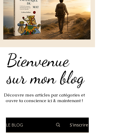
Bienvenue
Bienvenue
sur mon blog
sur mon blog
Découvre mes articles par catégories et
ouvre ta conscience ici & maintenant !
S'inscrire
LE BLOG