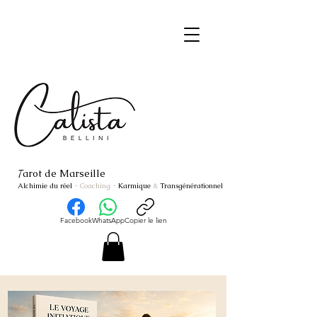
arot de Marseille
T
Alchimie du réel
- Coaching
-
Karmique
&
Transgénérationnel
Facebook
WhatsApp
Copier le lien