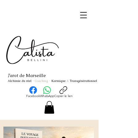
arot de Marseille
T
Alchimie du réel
- Coaching
-
Karmique
&
Transgénérationnel
Facebook
WhatsApp
Copier le lien