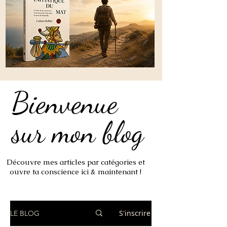
Bienvenue
Bienvenue
sur mon blog
sur mon blog
Découvre mes articles par catégories et
ouvre ta conscience ici & maintenant !
S'inscrire
LE BLOG