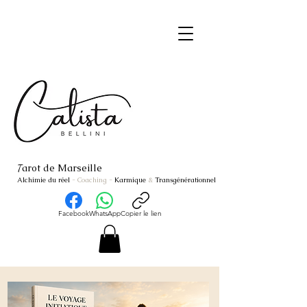
arot de Marseille
T
Alchimie du réel
- Coaching
-
Karmique
&
Transgénérationnel
Facebook
WhatsApp
Copier le lien