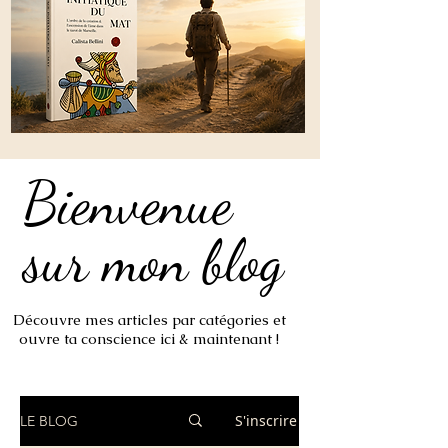
Bienvenue
Bienvenue
sur mon blog
sur mon blog
Découvre mes articles par catégories et
ouvre ta conscience ici & maintenant !
S'inscrire
LE BLOG