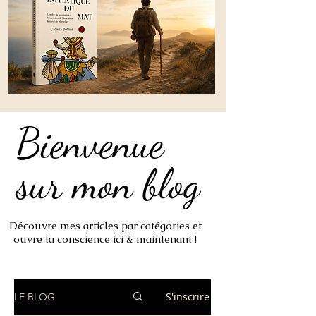
Bienvenue
Bienvenue
sur mon blog
sur mon blog
Découvre mes articles par catégories et
ouvre ta conscience ici & maintenant !
S'inscrire
LE BLOG