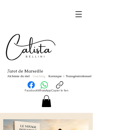
arot de Marseille
T
Alchimie du réel
- Coaching
-
Karmique
&
Transgénérationnel
Facebook
WhatsApp
Copier le lien