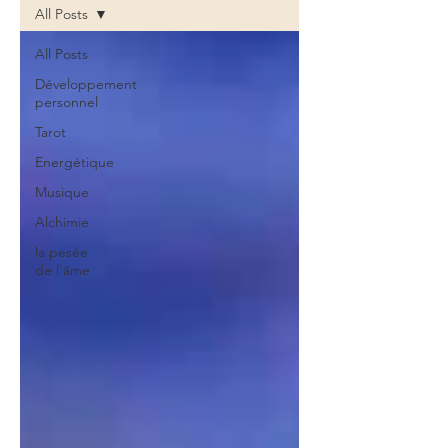
All Posts
All Posts
Développement
personnel
Tarot
Energétique
Musique
Alchimie
la pesée
de l'âme