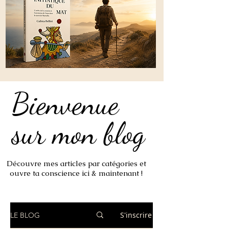
Bienvenue
Bienvenue
sur mon blog
sur mon blog
Découvre mes articles par catégories et
ouvre ta conscience ici & maintenant !
S'inscrire
LE BLOG