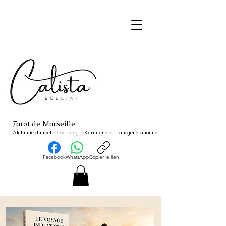
arot de Marseille
T
Alchimie du réel
- Coaching
-
Karmique
&
Transgénérationnel
Facebook
WhatsApp
Copier le lien