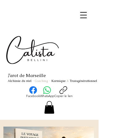
arot de Marseille
T
Alchimie du réel
- Coaching
-
Karmique
&
Transgénérationnel
Facebook
WhatsApp
Copier le lien