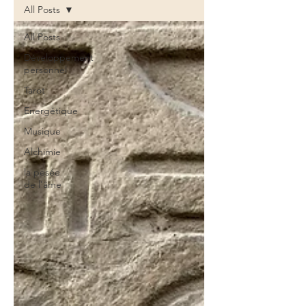
All Posts
All Posts
Développement
personnel
Tarot
Energétique
Musique
Alchimie
la pesée
de l'âme