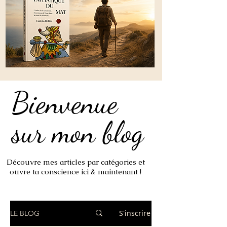
Bienvenue
Bienvenue
sur mon blog
sur mon blog
Découvre mes articles par catégories et
ouvre ta conscience ici & maintenant !
S'inscrire
LE BLOG