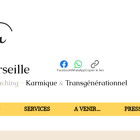
seille
Facebook
WhatsApp
Copier le lien
aching
-
Karmique
&
Transgénérationnel
SERVICES
A VENIR...
PRESS