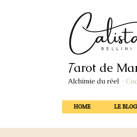
arot de Mar
T
Alchimie du réel
- Co
HOME
LE BLOG