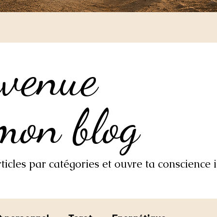
nvenue
nvenue
mon blog
mon blog
icles par catégories et ouvre ta conscience i