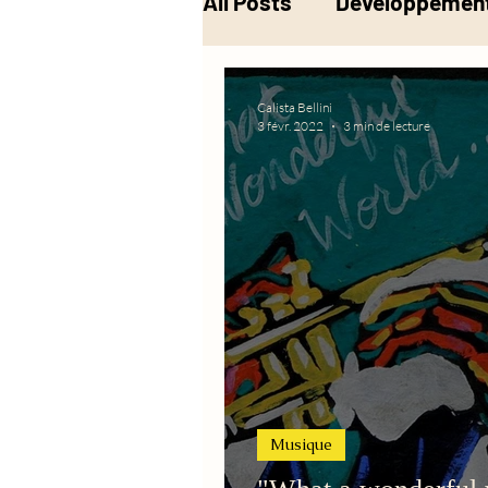
All Posts
Développement
Musique
Alchimie
Calista Bellini
3 févr. 2022
3 min de lecture
Musique