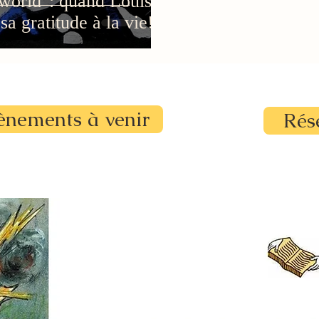
world": quand Louis
a gratitude à la vie!
ènements à venir
Rés