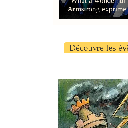
"What a wonderful 
Armstrong exprime s
Découvre les év