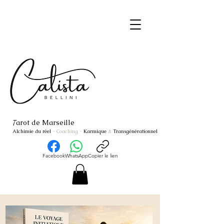
arot de Marseille
T
Alchimie du réel
- Coaching
-
Karmique
&
Transgénérationnel
Facebook
WhatsApp
Copier le lien