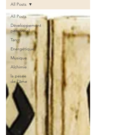
All Posts
All Posts
Développement
personnel
Tarot
Energétique
Musique
Alchimie
la pesée
de l'âme