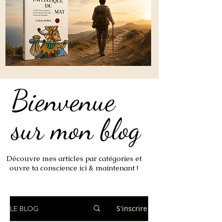
Bienvenue
Bienvenue
sur mon blog
sur mon blog
Découvre mes articles par catégories et
ouvre ta conscience ici & maintenant !
S'inscrire
LE BLOG