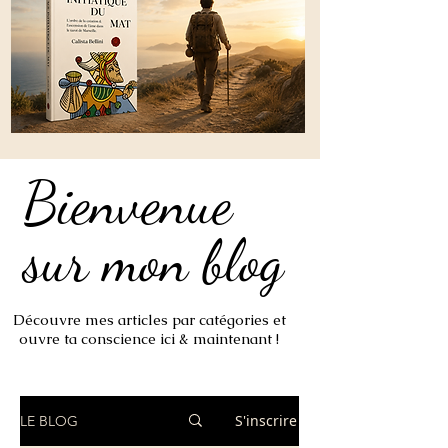
Bienvenue
Bienvenue
sur mon blog
sur mon blog
Découvre mes articles par catégories et
ouvre ta conscience ici & maintenant !
S'inscrire
LE BLOG