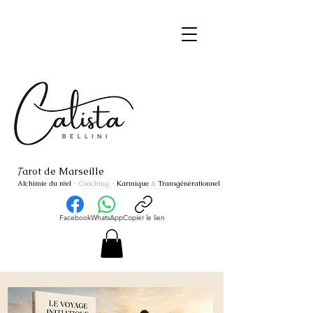
arot de Marseille
T
Alchimie du réel
- Coaching
-
Karmique
&
Transgénérationnel
Facebook
WhatsApp
Copier le lien