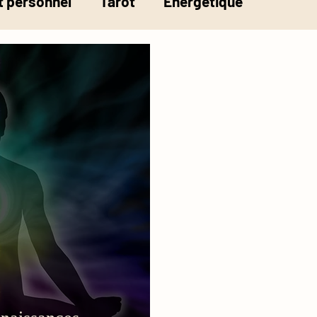
 personnel
Tarot
Energétique
la pesée de l'âme