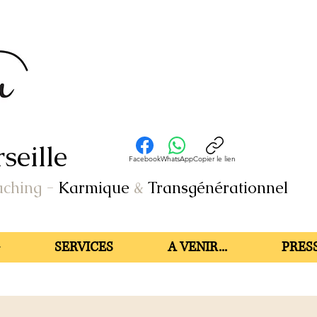
seille
Facebook
WhatsApp
Copier le lien
aching
-
Karmique
&
Transgénérationnel
SERVICES
A VENIR...
PRESS