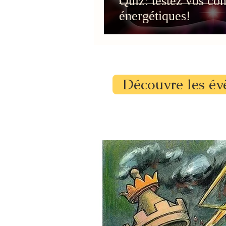
Quiz: testez vos co
énergétiques!
Découvre les év