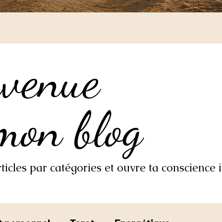
nvenue
nvenue
mon blog
mon blog
icles par catégories et ouvre ta conscience i