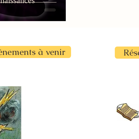
nnaissances
ènements à venir
Rés