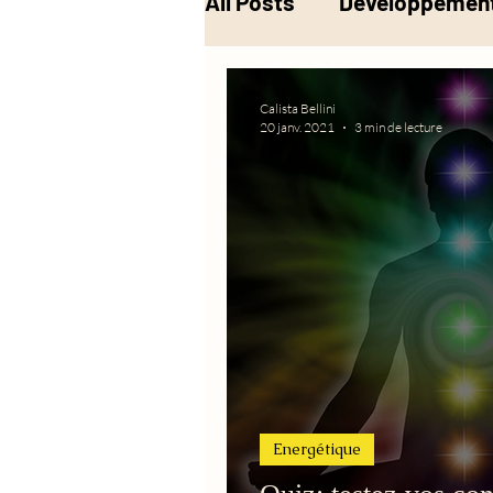
All Posts
Développement
Musique
Alchimie
Calista Bellini
20 janv. 2021
3 min de lecture
Energétique