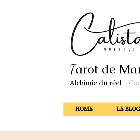
arot de Mar
T
Alchimie du réel
- Co
HOME
LE BLOG