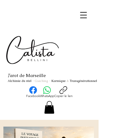
arot de Marseille
T
Alchimie du réel
- Coaching
-
Karmique
&
Transgénérationnel
Facebook
WhatsApp
Copier le lien