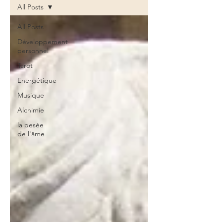
All Posts
All Posts
Développement
personnel
Tarot
Energétique
Musique
Alchimie
la pesée
de l'âme