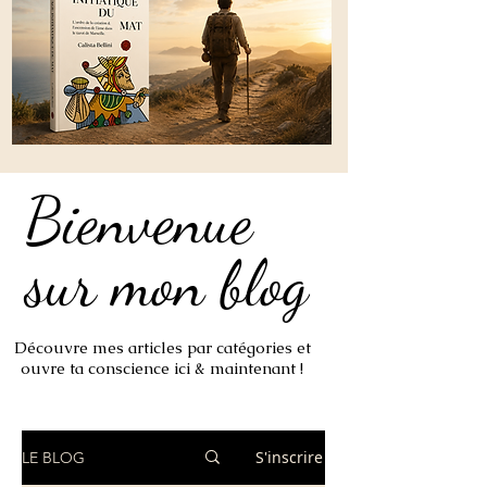
Bienvenue
Bienvenue
sur mon blog
sur mon blog
Découvre mes articles par catégories et
ouvre ta conscience ici & maintenant !
S'inscrire
LE BLOG