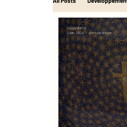
All Posts
Développement
Musique
Alchimie
Calista Bellini
1 déc. 2024
4 min de lecture