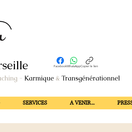
seille
Facebook
WhatsApp
Copier le lien
aching
-
Karmique
&
Transgénérationnel
SERVICES
A VENIR...
PRESS