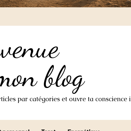
nvenue
nvenue
mon blog
mon blog
icles par catégories et ouvre ta conscience i