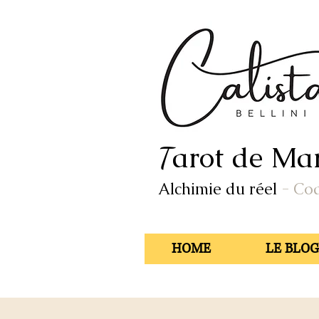
arot de Mar
T
Alchimie du réel
- Co
HOME
LE BLOG