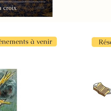
a croix
ènements à venir
Rés