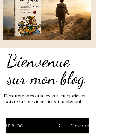
Bienvenue
Bienvenue
sur mon blog
sur mon blog
Découvre mes articles par catégories et
ouvre ta conscience ici & maintenant !
S'inscrire
LE BLOG