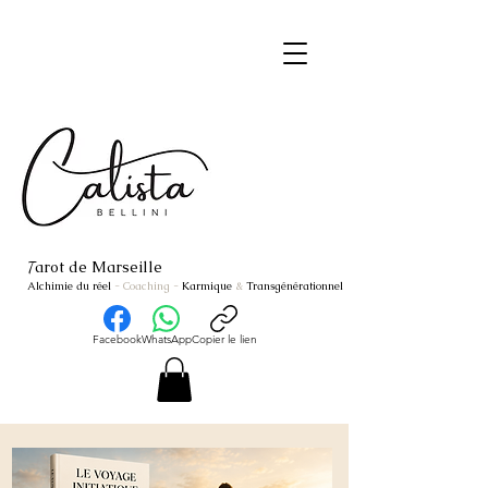
arot de Marseille
T
Alchimie du réel
- Coaching
-
Karmique
&
Transgénérationnel
Facebook
WhatsApp
Copier le lien