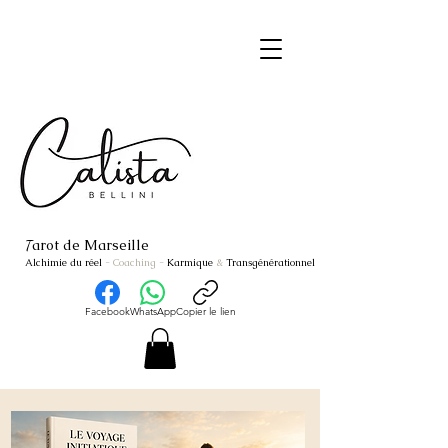
arot de Marseille
T
Alchimie du réel
- Coaching
-
Karmique
&
Transgénérationnel
Facebook
WhatsApp
Copier le lien