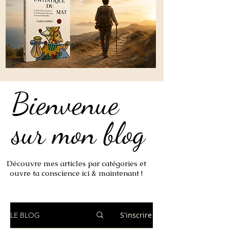
Bienvenue
Bienvenue
sur mon blog
sur mon blog
Découvre mes articles par catégories et
ouvre ta conscience ici & maintenant !
S'inscrire
LE BLOG