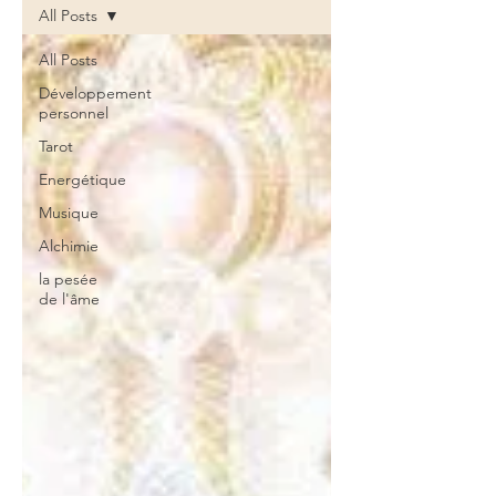
All Posts
All Posts
Développement
personnel
Tarot
Energétique
Musique
Alchimie
la pesée
de l'âme