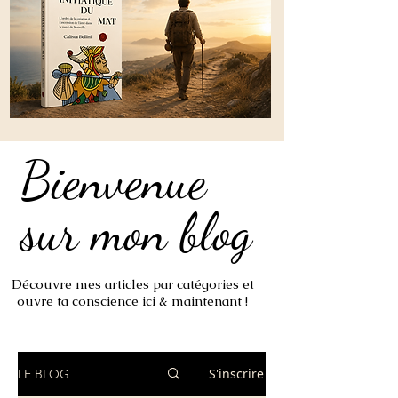
Bienvenue
Bienvenue
sur mon blog
sur mon blog
Découvre mes articles par catégories et
ouvre ta conscience ici & maintenant !
S'inscrire
LE BLOG