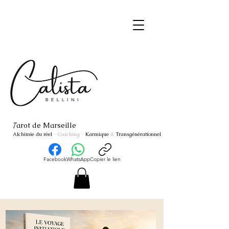
arot de Marseille
T
Alchimie du réel
- Coaching
-
Karmique
&
Transgénérationnel
Facebook
WhatsApp
Copier le lien